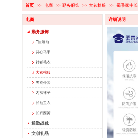
首页
>>
电商
>>
勤务服饰
>>
大衣棉服
>>
蜀黍家中长
电商
详细说明
勤务服饰
T恤短袖
背心马甲
衬衫毛衣
大衣棉服
夹克外套
内裤袜子
长袖卫衣
长裤西裤
通勤战靴
文创礼品