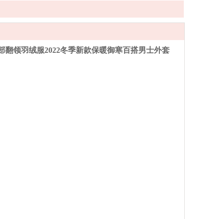
部翻领羽绒服2022冬季新款保暖御寒百搭男士外套