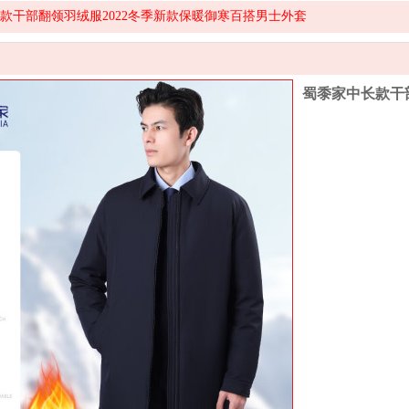
款干部翻领羽绒服2022冬季新款保暖御寒百搭男士外套
蜀黍家中长款干