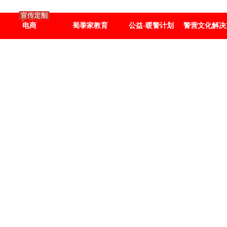
电商
蜀黍家教育
公益-暖警计划
警营文化解决