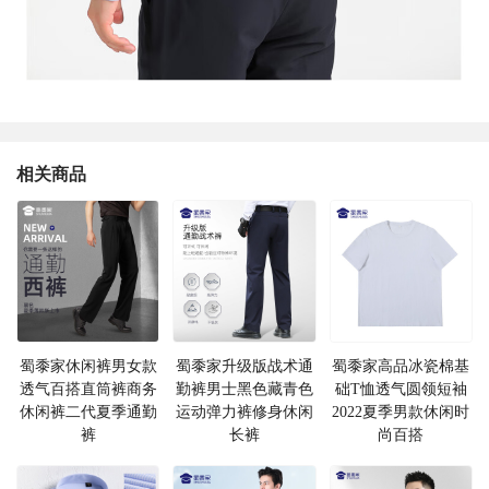
相关商品
蜀黍家休闲裤男女款
蜀黍家升级版战术通
蜀黍家高品冰瓷棉基
透气百搭直筒裤商务
勤裤男士黑色藏青色
础T恤透气圆领短袖
休闲裤二代夏季通勤
运动弹力裤修身休闲
2022夏季男款休闲时
裤
长裤
尚百搭