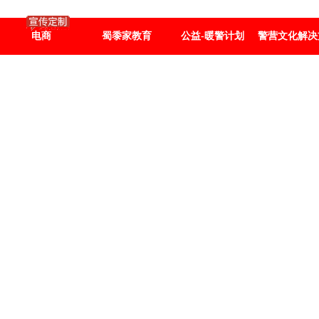
电商
蜀黍家教育
公益-暖警计划
警营文化解决