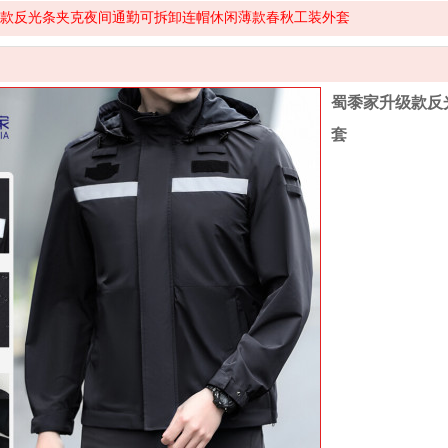
款反光条夹克夜间通勤可拆卸连帽休闲薄款春秋工装外套
蜀黍家升级款反
套