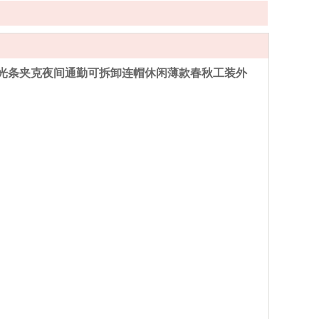
光条夹克夜间通勤可拆卸连帽休闲薄款春秋工装外