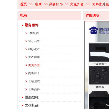
首页
>>
电商
>>
勤务服饰
>>
夹克外套
>>
蜀黍家升级
电商
详细说明
勤务服饰
T恤短袖
背心马甲
衬衫毛衣
大衣棉服
夹克外套
内裤袜子
长袖卫衣
长裤西裤
通勤战靴
文创礼品