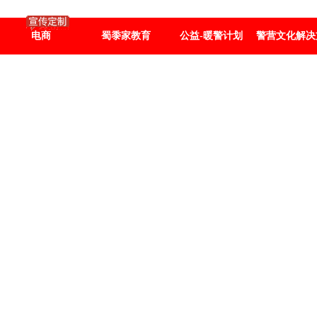
电商
蜀黍家教育
公益-暖警计划
警营文化解决