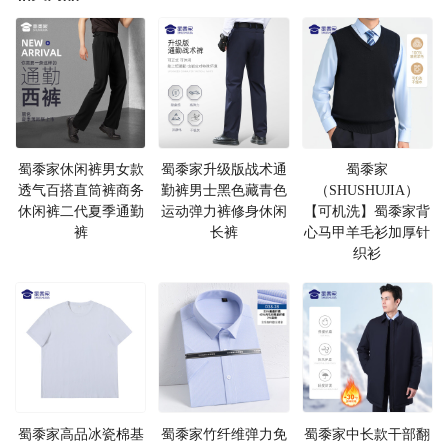
蜀黍家休闲裤男女款
蜀黍家升级版战术通
蜀黍家
透气百搭直筒裤商务
勤裤男士黑色藏青色
（SHUSHUJIA）
休闲裤二代夏季通勤
运动弹力裤修身休闲
【可机洗】蜀黍家背
裤
长裤
心马甲羊毛衫加厚针
织衫
蜀黍家高品冰瓷棉基
蜀黍家竹纤维弹力免
蜀黍家中长款干部翻