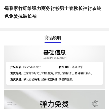
蜀黍家竹纤维弹力商务衬衫男士春秋长袖衬衣纯
色免烫抗皱长袖
商品说明